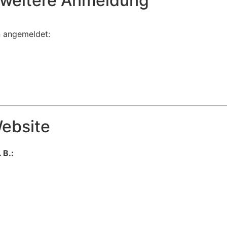
r weitere Anmeldung
 angemeldet:
Website
 B.: