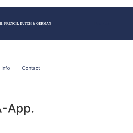
Deutsch
H, FRENCH, DUTCH & GERMAN
 Info
Contact
LA-App.