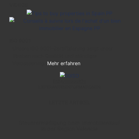
VIDEOS
ISO 9001
Unsere ISO 9001-Zertifizierung zeigt unser
Streben nach Qualität und ständiger
Verbesserung.
Mehr erfahren
ES24/00000670
LIEFERANTENINFORMATIONEN
LETZTE ARTIKEL
Steuerermäßigung beim Immobilienkauf
in der Region Valencia