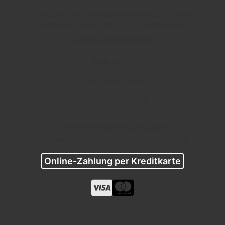
Deposito de Arrendamientos de Corta
Duración (Kaution für Kurzzeitmiete)
Lesen Sie alle Artikel
KONTAKT
info@tlacorp.es
+34 965 48 81 68
SICHERE ONLINE-ZAHLUNG
Klicken Sie hier für die ONLINE-Zahlung
Online-Zahlung per Kreditkarte