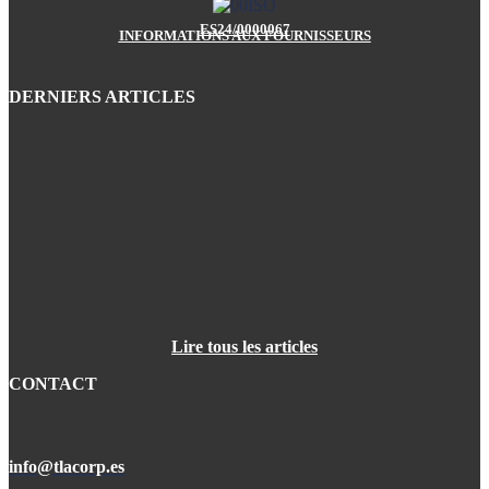
ES24/0000067
INFORMATIONS AUX FOURNISSEURS
DERNIERS ARTICLES
Lire tous les articles
CONTACT
info@tlacorp.es