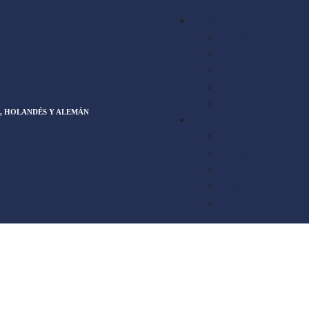
Español
Español
Français
Deutsch
Nederlands
English
, HOLANDÉS Y ALEMÁN
Español
Español
Français
Deutsch
Nederlands
English