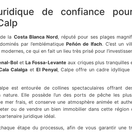
juridique de confiance pour
Calp
 de la
Costa Blanca Nord
, réputé pour ses plages magni
e dominés par l’emblématique
Peñón de Ifach
. C’est un vi
modernes, ce qui en fait un lieu très prisé pour l’investiss
enal-Bol
et
La Fossa-Levante
aux criques plus tranquille
Cala Calalga
et
El Penyal
, Calpe offre un cadre idylliqu
Calpe est entourée de collines spectaculaires offrant 
a nature. Elle possède l’un des ports de pêche les plus 
e mer frais, et conserve une atmosphère animée et authent
heter ou de vendre un bien immobilier dans cette région 
partenaire juridique idéal.
aque étape du processus, afin de vous garantir une tran