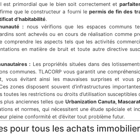
l est primordial que le bien soit correctement et
parfaite
irme que le constructeur a fourni le
permis de fin des tr
ificat d’habitabilité
.
munauté :
nous vérifions que les espaces communs tels
 jardins sont achevés ou en cours de réalisation comme 
e comprendre les aspects tels que les activités commercia
tations en matière de bruit et toute autre directive susc
unautaires :
Les propriétés situées dans des lotissements
ations communes. TLACORP vous garantit une compréhensio
, vous évitant ainsi les mauvaises surprises et vous p
: Ces zones disposent souvent d’infrastructures importantes p
toutes les restrictions ou droits d’utilisation susceptibles 
ns plus anciennes telles que
Urbanization Canuta, Mascarat
tations et normes, qui nécessitent une étude spéciale et in
eur pleine conformité et d’éviter tout problème futur.
les pour tous les achats immobilie