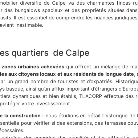
obilier diversifié de Calpe va des charmantes fincas r
 des bungalows spacieux et des propriétés situées dans 
sifs. Il est essentiel de comprendre les nuances juridique
evient inestimable.
les quartiers de Calpe
s
zones urbaines achevées
qui offrent un mélange de mai
les aux citoyens locaux et aux résidents de longue date
,
ar un grand nombre de touristes et d’expatriés. Historiqu
s basque, ainsi qu’un afflux important d’étrangers d’Europ
artiers dynamiques et bien établis, TLACORP effectue des r
protéger votre investissement :
 la construction :
nous étudions en détail l’historique de
sentielle pour vérifier si des extensions, des terrasses cou
écessaires.
entraîner des amendes, des pénalités et des difficultés po