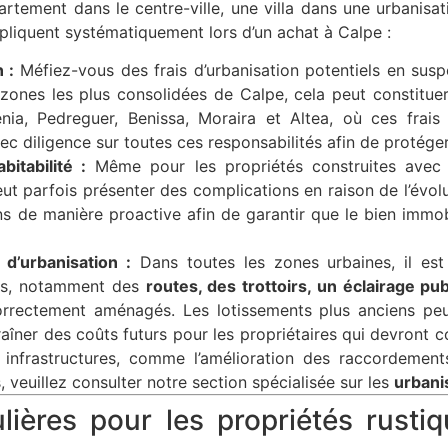
tement dans le centre-ville, une villa dans une urbanisat
appliquent systématiquement lors d’un achat à Calpe :
n :
Méfiez-vous des frais d’urbanisation potentiels en sus
 zones les plus consolidées de Calpe, cela peut constitu
ia, Pedreguer, Benissa, Moraira et Altea, où ces frai
c diligence sur toutes ces responsabilités afin de protéger
bitabilité :
Même pour les propriétés construites avec l
ut parfois présenter des complications en raison de l’évo
ns de manière proactive afin de garantir que le bien immo
d’urbanisation :
Dans toutes les zones urbaines, il est e
tes, notamment des
routes, des trottoirs, un éclairage p
rrectement aménagés. Les lotissements plus anciens pe
îner des coûts futurs pour les propriétaires qui devront co
 infrastructures, comme l’amélioration des raccordemen
, veuillez consulter notre section spécialisée sur les
urbani
ulières pour les propriétés rusti