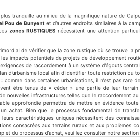
plus tranquille au milieu de la magnifique nature de Calp
del Pou de Bunyent
et d’autres endroits similaires à la ca
 ces
zones RUSTIQUES
nécessitent une attention particul
rimordial de vérifier que la zone rustique où se trouve la p
t les impacts potentiels de projets de développement routi
s exigences de raccordement à un système d’égouts centralis
n d’urbanisme local afin d’identifier toute restriction ou 
 :
comme dans certaines urbanisations, il n’est pas rare d
uvent être tenus de « céder » une partie de leur terrain
de nouvelles infrastructures telles que le raccordement au
nable approfondie permettra de mettre en évidence toute 
n achat. Bien que le processus fondamental de transfert
, leurs caractéristiques uniques nécessitent des connaiss
ions consacrées aux terrains ruraux et aux problèmes cour
plet du processus d’achat, veuillez consulter notre sectio