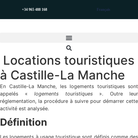
Aller
+34 965 488 168
Français
au
contenu
Locations touristiques
à Castille-La Manche
En Castille-La Manche, les logements touristiques sont
appelés «
logements touristiques
». Outre leur
réglementation, la procédure à suivre pour démarrer cette
activité est analysée.
Définition
Les logements à usage touristique sont définis comme des