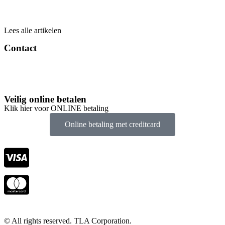
Deposito de Arrendamientos de Corta Duración
(kortetermijnhuurwaarborg)
Lees alle artikelen
Contact
info@tlacorp.es
+34 965 48 81 68
Veilig online betalen
Klik hier voor ONLINE betaling
Online betaling met creditcard
© All rights reserved. TLA Corporation.