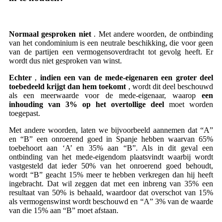
Normaal gesproken niet
. Met andere woorden, de ontbinding
van het condominium is een neutrale beschikking, die voor geen
van de partijen een vermogensoverdracht tot gevolg heeft. Er
wordt dus niet gesproken van winst.
Echter
,
indien een van de mede-eigenaren een groter deel
toebedeeld krijgt dan hem toekomt
, wordt dit deel beschouwd
als een meerwaarde voor de mede-eigenaar, waarop
een
inhouding van 3% op het overtollige deel
moet worden
toegepast.
Met andere woorden, laten we bijvoorbeeld aannemen dat “A”
en “B” een onroerend goed in Spanje hebben waarvan 65%
toebehoort aan ‘A’ en 35% aan “B”. Als in dit geval een
ontbinding van het mede-eigendom plaatsvindt waarbij wordt
vastgesteld dat ieder 50% van het onroerend goed behoudt,
wordt “B” geacht 15% meer te hebben verkregen dan hij heeft
ingebracht. Dat wil zeggen dat met een inbreng van 35% een
resultaat van 50% is behaald, waardoor dat overschot van 15%
als vermogenswinst wordt beschouwd en “A” 3% van de waarde
van die 15% aan “B” moet afstaan.