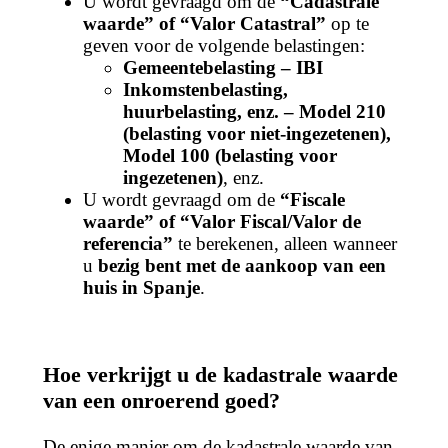
U wordt gevraagd om de
“Cadastrale
waarde” of “Valor Catastral”
op te
geven voor de volgende belastingen:
Gemeentebelasting – IBI
Inkomstenbelasting,
huurbelasting, enz. – Model 210
(belasting voor niet-ingezetenen),
Model 100 (belasting voor
ingezetenen)
, enz.
U wordt gevraagd om de
“Fiscale
waarde” of “Valor Fiscal/Valor de
referencia”
te berekenen, alleen wanneer
u
bezig bent met de aankoop van een
huis in Spanje
.
Hoe verkrijgt u de kadastrale waarde
van een onroerend goed?
De enige manier om de kadastrale waarde van