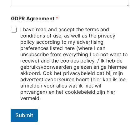
o
I
n
GDPR Agreement
*
t
e
I have read and accept the terms and
r
conditions of use, as well as the privacy
e
policy according to my advertising
s
preferences listed here (where I can
t
unsubscribe from everything I do not want to
e
receive) and the cookies policy. / Ik heb de
d
gebruiksvoorwaarden gelezen en ga hiermee
akkoord. Ook het privacybeleid dat bij mijn
advertentievoorkeuren hoort (hier kan ik me
afmelden voor alles wat ik niet wil
ontvangen) en het cookiebeleid zijn hier
vermeld.
Submit