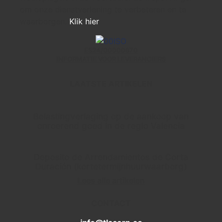
om onze dienstverlening te verbeteren en te
waarborgen.
Klik hier
ES24/00000670
INFORMATIE VOOR LEVERANCIERS
LAATSTE ARTIKELEN
Belastingverlaging op de aankoop van
onroerend goed in de regio Valencia
Deposito de Arrendamientos de Corta
Duración (kortetermijnhuurwaarborg)
Lees alle artikelen
CONTACT