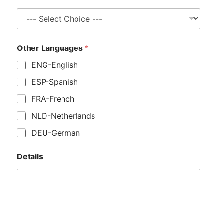
Other Languages
*
ENG-English
ESP-Spanish
FRA-French
NLD-Netherlands
DEU-German
i
Details
n
:
G
é
n
e
r