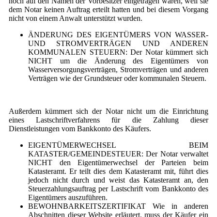
noch auf den Namen der Vorbesitzer eingetragen waren, weil sie
dem Notar keinen Auftrag erteilt hatten und bei diesem Vorgang
nicht von einem Anwalt unterstützt wurden.
ÄNDERUNG DES EIGENTÜMERS VON WASSER-
UND STROMVERTRÄGEN UND ANDEREN
KOMMUNALEN STEUERN: Der Notar kümmert sich
NICHT um die Änderung des Eigentümers von
Wasserversorgungsverträgen, Stromverträgen und anderen
Verträgen wie der Grundsteuer oder kommunalen Steuern.
Außerdem kümmert sich der Notar nicht um die Einrichtung
eines Lastschriftverfahrens für die Zahlung dieser
Dienstleistungen vom Bankkonto des Käufers.
EIGENTÜMERWECHSEL BEIM
KATASTER/GEMEINDESTEUER: Der Notar verwaltet
NICHT den Eigentümerwechsel der Parteien beim
Katasteramt. Er teilt dies dem Katasteramt mit, führt dies
jedoch nicht durch und weist das Katasteramt an, den
Steuerzahlungsauftrag per Lastschrift vom Bankkonto des
Eigentümers auszuführen.
BEWOHNBARKEITSZERTIFIKAT Wie in anderen
Abschnitten dieser Website erläutert, muss der Käufer ein