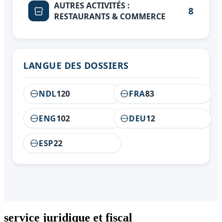
AUTRES ACTIVITÉS :
8
RESTAURANTS & COMMERCE
LANGUE DES DOSSIERS
NDL
120
FRA
83
ENG
102
DEU
12
ESP
22
service juridique et fiscal