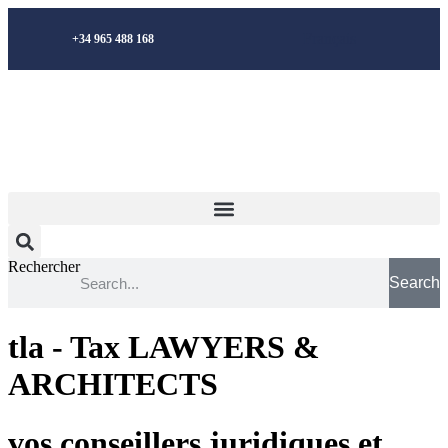
Aller
au
Français
+34 965 488 168
contenu
Rechercher
Search
tla - Tax LAWYERS &
ARCHITECTS
vos conseillers juridiques et