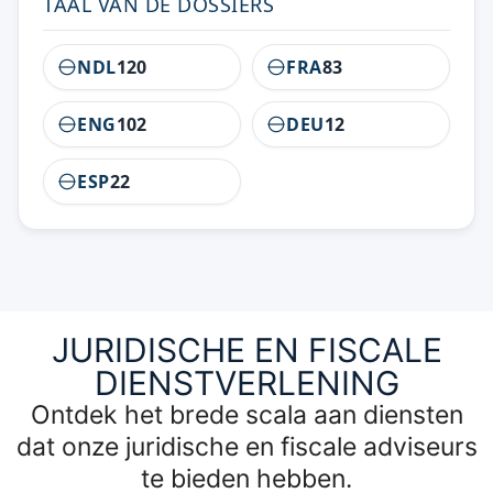
TAAL VAN DE DOSSIERS
NDL
120
FRA
83
ENG
102
DEU
12
ESP
22
JURIDISCHE EN FISCALE
DIENSTVERLENING
Ontdek het brede scala aan diensten
dat onze juridische en fiscale adviseurs
te bieden hebben.