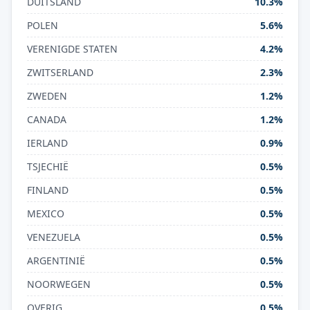
DUITSLAND
10.3%
POLEN
5.6%
VERENIGDE STATEN
4.2%
ZWITSERLAND
2.3%
ZWEDEN
1.2%
CANADA
1.2%
IERLAND
0.9%
TSJECHIË
0.5%
FINLAND
0.5%
MEXICO
0.5%
VENEZUELA
0.5%
ARGENTINIË
0.5%
NOORWEGEN
0.5%
OVERIG
0.5%