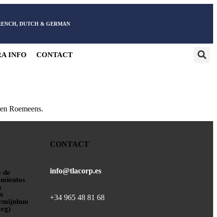
Nederlands
FRENCH, DUTCH & GERMAN
A INFO
CONTACT
s en Roemeens.
CONTACT
info@tlacorp.es
 de
mientos
a
n
+34 965 48 81 68
ermijnhuu
rg)