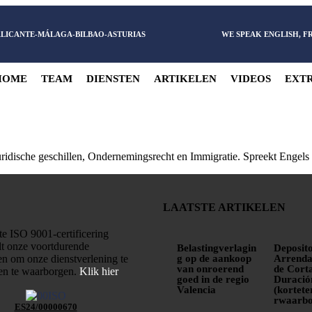
ALICANTE-MÁLAGA-BILBAO-ASTURIAS
WE SPEAK ENGLISH, 
HOME
TEAM
DIENSTEN
ARTIKELEN
VIDEOS
EXTR
ridische geschillen, Ondernemingsrecht en Immigratie. Spreekt Engel
LAATSTE ARTIKELEN
e ISO 9001-certificering
lt onze voortdurende
Belastingverlagin
Deposito
n om onze dienstverlening te
g op de aankoop
Arrenda
van onroerend
de Cort
 en te waarborgen.
Klik hier
goed in de regio
Duració
Valencia
(kortet
rwaarbo
ES24/00000670