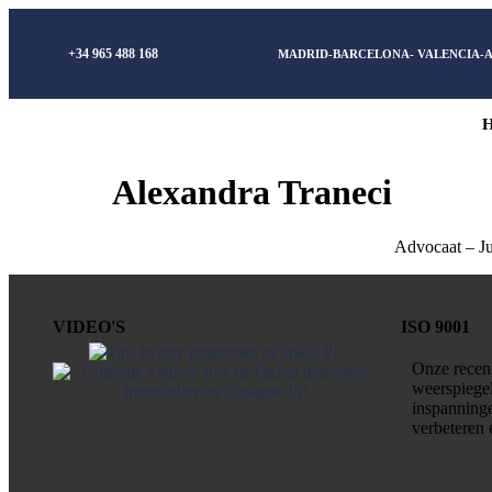
+34 965 488 168
MADRID-BARCELONA- VALENCIA-
Alexandra Traneci
Advocaat – Ju
VIDEO'S
ISO 9001
Onze recent
weerspiege
inspanninge
verbeteren