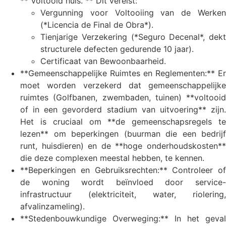
**”voltooid huis.”** Dit vereist:
Vergunning voor Voltooiing van de Werken
(*Licencia de Final de Obra*).
Tienjarige Verzekering (*Seguro Decenal*, dekt
structurele defecten gedurende 10 jaar).
Certificaat van Bewoonbaarheid.
**Gemeenschappelijke Ruimtes en Reglementen:** Er
moet worden verzekerd dat gemeenschappelijke
ruimtes (Golfbanen, zwembaden, tuinen) **voltooid
of in een gevorderd stadium van uitvoering** zijn.
Het is cruciaal om **de gemeenschapsregels te
lezen** om beperkingen (buurman die een bedrijf
runt, huisdieren) en de **hoge onderhoudskosten**
die deze complexen meestal hebben, te kennen.
**Beperkingen en Gebruiksrechten:** Controleer of
de woning wordt beïnvloed door service-
infrastructuur (elektriciteit, water, riolering,
afvalinzameling).
**Stedenbouwkundige Overweging:** In het geval