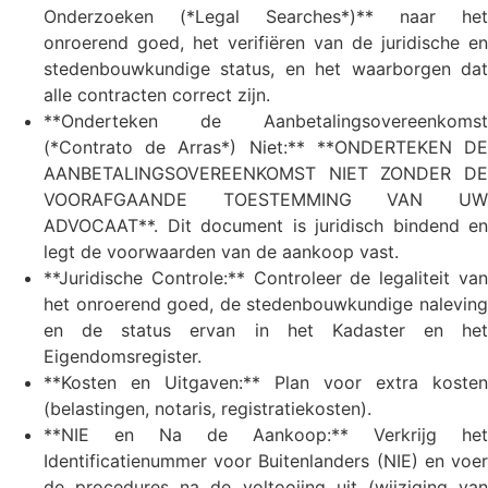
Onderzoeken (*Legal Searches*)** naar het
onroerend goed, het verifiëren van de juridische en
stedenbouwkundige status, en het waarborgen dat
alle contracten correct zijn.
**Onderteken de Aanbetalingsovereenkomst
(*Contrato de Arras*) Niet:** **ONDERTEKEN DE
AANBETALINGSOVEREENKOMST NIET ZONDER DE
VOORAFGAANDE TOESTEMMING VAN UW
ADVOCAAT**. Dit document is juridisch bindend en
legt de voorwaarden van de aankoop vast.
**Juridische Controle:** Controleer de legaliteit van
het onroerend goed, de stedenbouwkundige naleving
en de status ervan in het Kadaster en het
Eigendomsregister.
**Kosten en Uitgaven:** Plan voor extra kosten
(belastingen, notaris, registratiekosten).
**NIE en Na de Aankoop:** Verkrijg het
Identificatienummer voor Buitenlanders (NIE) en voer
de procedures na de voltooiing uit (wijziging van