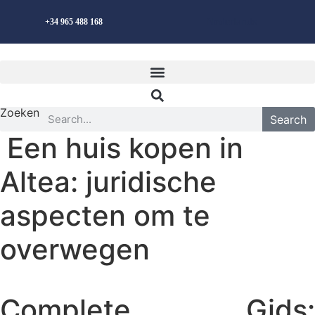
Ga
Nederlands
+34 965 488 168
naar
de
inhoud
Zoeken
Search
Een huis kopen in
Altea: juridische
aspecten om te
overwegen
Complete Gids: