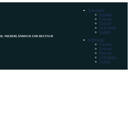
Nederlands
Español
Français
Deutsch
Nederlands
English
CH, NIEDERLÄNDISCH UND DEUTSCH
Nederlands
Español
Français
Deutsch
Nederlands
English