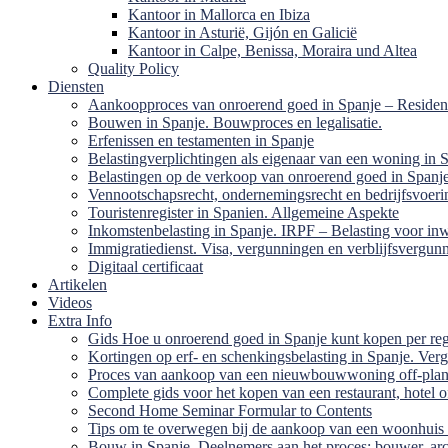
Kantoor in Mallorca en Ibiza
Kantoor in Asturië, Gijón en Galicië
Kantoor in Calpe, Benissa, Moraira und Altea
Quality Policy
Diensten
Aankoopproces van onroerend goed in Spanje – Residen
Bouwen in Spanje. Bouwproces en legalisatie.
Erfenissen en testamenten in Spanje
Belastingverplichtingen als eigenaar van een woning in 
Belastingen op de verkoop van onroerend goed in Spanj
Vennootschapsrecht, ondernemingsrecht en bedrijfsvoeri
Touristenregister in Spanien. Allgemeine Aspekte
Inkomstenbelasting in Spanje. IRPF – Belasting voor in
Immigratiedienst. Visa, vergunningen en verblijfsvergun
Digitaal certificaat
Artikelen
Videos
Extra Info
Gids Hoe u onroerend goed in Spanje kunt kopen per re
Kortingen op erf- en schenkingsbelasting in Spanje. Verge
Proces van aankoop van een nieuwbouwwoning off-pla
Complete gids voor het kopen van een restaurant, hotel o
Second Home Seminar Formular to Contents
Tips om te overwegen bij de aankoop van een woonhuis 
Bouw in Spanje. Deelnemers aan het proces: bouwer, arch