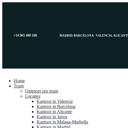
Ga
naar
de
inhoud
+34 965 488 168
MADRID-BARCELONA- VALENCIA-ALICANT
Home
Team
Ontmoet ons team
Locaties
Kantoor in Valencia
Kantoor in Barcelona
Kantoor in Alicante
Kantoor in Javea
Kantoor in Malaga-Marbella
Kantoor in Madrid