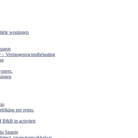
tiële woningen
Spanje
e – Vermogenswinstbelasting
ng
woners.
ningen
gio
lijking per regio.
n
f B&B in activiteit
in Spanje
itect, projectontwikkelaar.