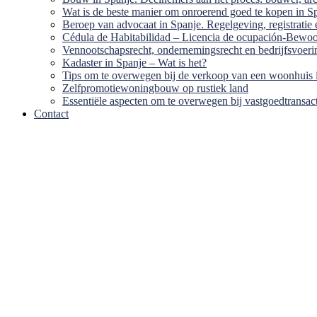
Wat is de beste manier om onroerend goed te kopen in Span
Beroep van advocaat in Spanje. Regelgeving, registratie 
Cédula de Habitabilidad – Licencia de ocupación-Bewo
Vennootschapsrecht, ondernemingsrecht en bedrijfsvoeri
Kadaster in Spanje – Wat is het?
Tips om te overwegen bij de verkoop van een woonhuis 
Zelfpromotiewoningbouw op rustiek land
Essentiële aspecten om te overwegen bij vastgoedtransac
Contact