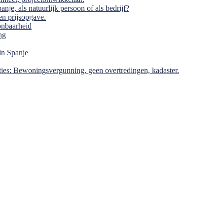
je, als natuurlijk persoon of als bedrijf?
en prijsopgave.
onbaarheid
ng
in Spanje
ties: Bewoningsvergunning, geen overtredingen, kadaster.