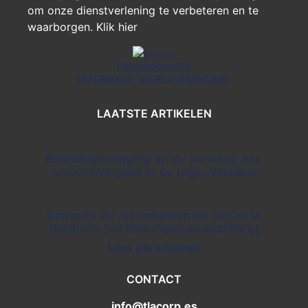
om onze dienstverlening te verbeteren en te
waarborgen.
Klik hier
ES24/00000670
INFORMATIE VOOR LEVERANCIERS
LAATSTE ARTIKELEN
Belastingverlaging op de aankoop van
onroerend goed in de regio Valencia
Deposito de Arrendamientos de Corta
Duración (kortetermijnhuurwaarborg)
Lees alle artikelen
CONTACT
info@tlacorp.es