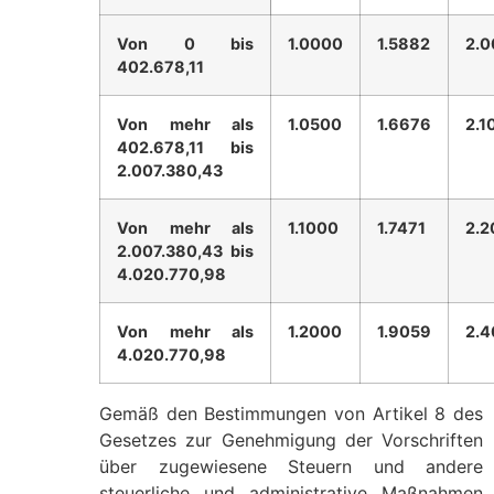
Von 0 bis
1.0000
1.5882
2.
402.678,11
Von mehr als
1.0500
1.6676
2.1
402.678,11 bis
2.007.380,43
Von mehr als
1.1000
1.7471
2.2
2.007.380,43 bis
4.020.770,98
Von mehr als
1.2000
1.9059
2.
4.020.770,98
Gemäß den Bestimmungen von Artikel 8 des
Gesetzes zur Genehmigung der Vorschriften
über zugewiesene Steuern und andere
steuerliche und administrative Maßnahmen