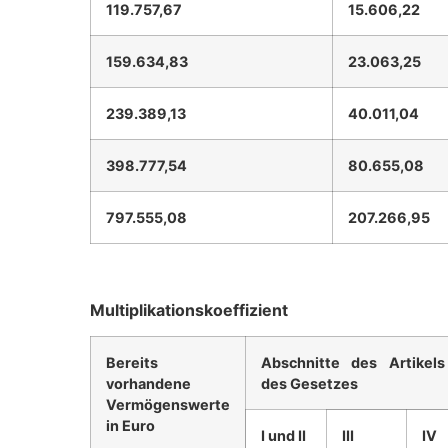
119.757,67
15.606,22
159.634,83
23.063,25
239.389,13
40.011,04
398.777,54
80.655,08
797.555,08
207.266,95
Multiplikationskoeffizient
Bereits
Abschnitte des Artikel
vorhandene
des Gesetzes
Vermögenswerte
in Euro
I und II
III
IV