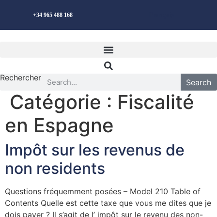
Aller
Français
+34 965 488 168
au
contenu
Rechercher
Search
Catégorie :
Fiscalité
en Espagne
Impôt sur les revenus de
non residents
Questions fréquemment posées – Model 210 Table of
Contents Quelle est cette taxe que vous me dites que je
dois payer ? Il s’agit de l’ impôt sur le revenu des non-