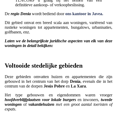
TLACORP u graag bij het nemen van een
definitieve aankoop- of verkoopbeslissing.
De
regio Denia
wordt bediend door
ons kantoor in Javea.
Dit gebied omvat een breed scala aan woningen, variërend van
rustieke woningen tot appartementen, bungalows, urbanisaties,
golfbanen, enz.
Laten we de belangrijkste juridische aspecten van elk van deze
woningen in detail bekijken:
Voltooide stedelijke gebieden
Deze gebieden omvatten huizen en appartementen die zijn
gebouwd in het centrum van het dorp
Denia
, evenals die in het
centrum van de dorpen
Jesús Pobre
en
La Xara
.
Het type gebouwen en eigendommen waren vroeger
hoofdverblijfplaatsen voor lokale burgers
en inwoners,
tweede
woningen
of
vakantiehuizen
met een groot aantal toeristen of
expats
.