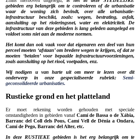
Zoals hierboven uitgelegd,
is het in deze STEDELIJKE
gebieden erg belangrijk om te controleren of de urbanisatie
waar de woning zich bevindt, over alle urbanisatie-
infrastructuur beschikt, zoals: wegen, bestrating, asfalt,
aansluiting op het rioleringsnet, water en elektriciteit. De
infrastructuur van deze gebieden is lang geleden aangelegd en
voldoet soms niet aan de moderne normen.
Het komt dan ook vaak voor dat eigenaren een deel van hun
perceel moeten ‘afstaan’ om bredere wegen te krijgen, of dat ze
moeten ‘betalen’ voor bepaalde infrastructuurvoorzieningen,
zoals aansluiting op het riool, voetpaden, enz.
Wij nodigen u van harte uit om meer te lezen over dit
onderwerp in onze gespecialiseerde rubriek:
Semi-
geconsolideerde urbanisaties.
Rustieke grond en het platteland
Er moet rekening worden gehouden met speciale
omstandigheden in gebieden vanaf
Camí de Bassa o de Xábia,
Barranc del Coll dels Pous, Camí Vell de Dénia a Ondara,
Camí de Pego, Barranc del Alter, etc.
In deze RUSTIEKE gebieden is het erg belangrijk om te